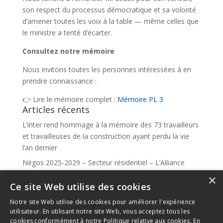
son respect du processus démocratique et sa volonté
d’amener toutes les voix à la table — même celles que
le ministre a tenté d’écarter.
Consultez notre mémoire
Nous invitons toutes les personnes intéressées à en
prendre connaissance :
👉 Lire le mémoire complet :
Mémoire PL 3
Articles récents
L’inter rend hommage à la mémoire des 73 travailleurs
et travailleuses de la construction ayant perdu la vie
l’an dernier
Négos 2025-2029 – Secteur résidentiel – L’Alliance
syndicale se réjouit de la décision arbitrale
×
Ce site Web utilise des cookies
Votre Interjournal 2025
Notre site Web utilise des cookies pour améliorer l'expérience
Alexandre Leduc donne la voix à notre mémoire
utilisateur. En utilisant notre site Web, vous acceptez tous les
Le comité des femmes de l’Inter et le MAC unissent
cookies conformément à notre Politique relative aux cookies.
En