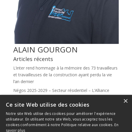
ALAIN GOURGON
Articles récents
L’inter rend hommage à la mémoire des 73 travailleurs
et travailleuses de la construction ayant perdu la vie
l’an dernier
Négos 2025-2029 – Secteur résidentiel – L’Alliance
syndicale se réjouit de la décision arbitrale
×
Ce site Web utilise des cookies
Votre Interjournal 2025
Notre site Web utilise des cookies pour améliorer l'expérience
Alexandre Leduc donne la voix à notre mémoire
utilisateur. En utilisant notre site Web, vous acceptez tous les
Le comité des femmes de l’Inter et le MAC unissent
cookies conformément à notre Politique relative aux cookies.
En
leur force.
savoir plus