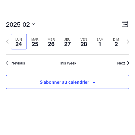
Nav
Nav
2025-02
Week
de
par
Select
vu
cons
Previous
date.
Next
LUN
MAR
MER
JEU
VEN
SAM
DIM
Év
24
25
26
27
28
1
2
week
week
Previous
This Week
Next
S’abonner au calendrier