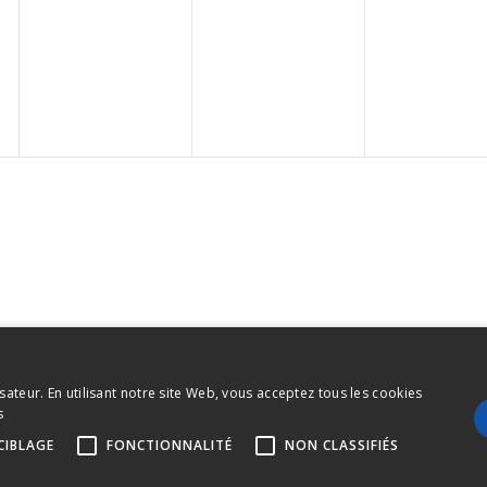
sateur. En utilisant notre site Web, vous acceptez tous les cookies
s
CIBLAGE
FONCTIONNALITÉ
NON CLASSIFIÉS
de la construction - International