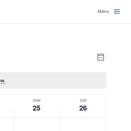
Navigatio
Navigatio
de
Week
par
vues
consultati
Évènemen
nts
.
SAM
DIM
25
26