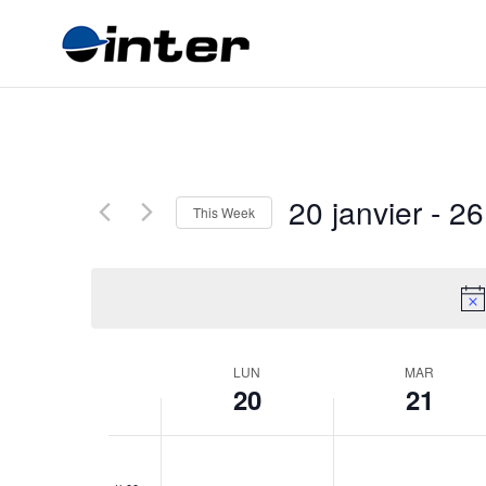
20 janvier
 - 
26
This Week
Select
date.
Week
LUN
MAR
20
21
of
Évènements
0h00