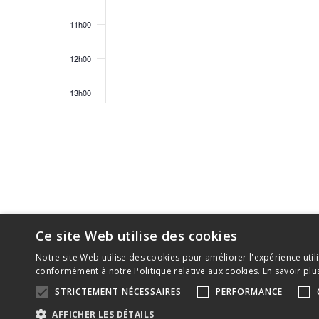
11h00
12h00
13h00
14h00
15h00
16h00
17h00
Ce site Web utilise des cookies
Notre site Web utilise des cookies pour améliorer l'expérience utili
18h00
conformément à notre Politique relative aux cookies.
En savoir plu
STRICTEMENT NÉCESSAIRES
PERFORMANCE
19h00
2022 © Conseil provincial du Québec des métiers 
AFFICHER LES DÉTAILS