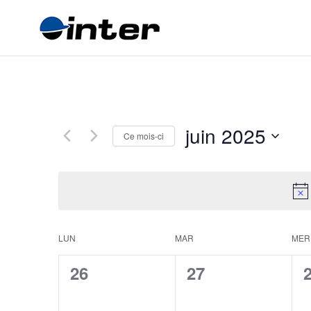
juin 2025
Ce mois-ci
Sélectionnez
une
date.
Calendrier
LUN
MAR
MER
de
0
0
26
27
Évènements
évènement,
évènement,