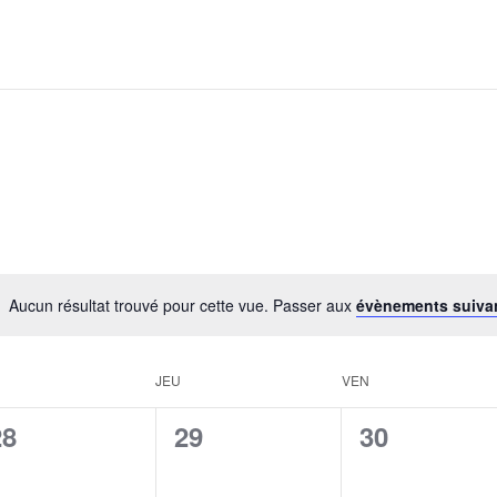
Aucun résultat trouvé pour cette vue. Passer aux
évènements suiva
JEU
VEN
0
0
0
28
29
30
évènement,
évènement,
évènement