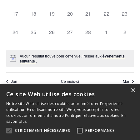
évènement,
évènement,
évènement,
évènement,
évènement,
évènement,
évèneme
0
0
0
0
0
0
0
17
18
19
20
21
22
23
évènement,
évènement,
évènement,
évènement,
évènement,
évènement,
évèneme
0
0
0
0
0
0
0
24
25
26
27
28
1
2
évènement,
évènement,
évènement,
évènement,
évènement,
évènement,
évènem
Aucun résultat trouvé pour cette vue. Passer aux
évènements
suivants
.
Jan
Ce mois-ci
Mar
×
Ce site Web utilise des cookies
S’abonner au calendrier
Notre site Web utilise des cookies pour améliorer l'expérience
utilisateur. En utilisant notre site Web, vous acceptez tous les
cookies conformément à notre Politique relative aux cookies.
En
savoir plus
STRICTEMENT NÉCESSAIRES
PERFORMANCE