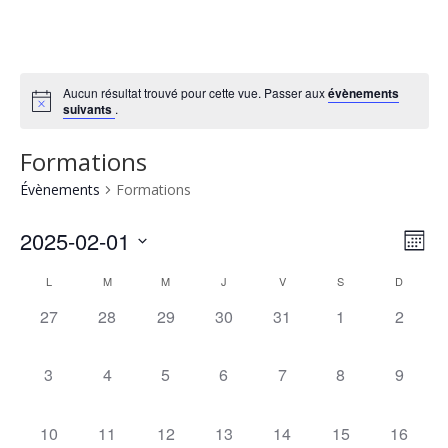
Aucun résultat trouvé pour cette vue. Passer aux
évènements
suivants
.
Formations
Évènements
Formations
Nav
Nav
2025-02-01
Mois
de
par
Sélectionnez
vu
Calendrier
cons
L
M
M
J
V
S
D
une
Év
de
date.
0
0
0
0
0
0
0
27
28
29
30
31
1
2
Évènements
évènement,
évènement,
évènement,
évènement,
évènement,
évènement,
évènem
0
0
0
0
0
0
0
3
4
5
6
7
8
9
évènement,
évènement,
évènement,
évènement,
évènement,
évènement,
évènem
0
0
0
0
0
0
0
10
11
12
13
14
15
16