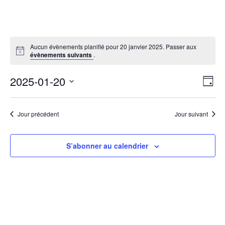
Aucun évènements planifié pour 20 janvier 2025. Passer aux
évènements suivants
.
Nav
Nav
2025-01-20
Jour
de
par
Sélectionnez
vu
cons
une
Év
Jour précédent
Jour suivant
date.
S’abonner au calendrier