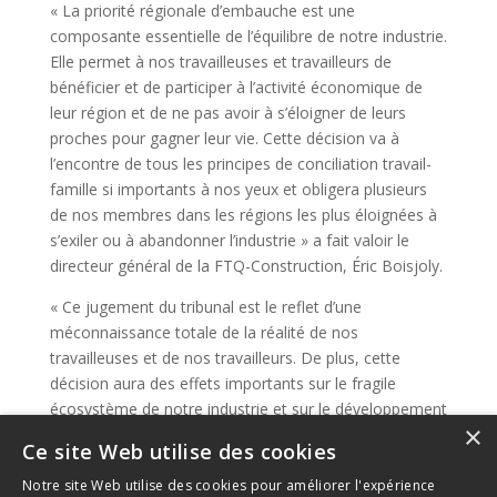
« La priorité régionale d’embauche est une
composante essentielle de l’équilibre de notre industrie.
Elle permet à nos travailleuses et travailleurs de
bénéficier et de participer à l’activité économique de
leur région et de ne pas avoir à s’éloigner de leurs
proches pour gagner leur vie. Cette décision va à
l’encontre de tous les principes de conciliation travail-
famille si importants à nos yeux et obligera plusieurs
de nos membres dans les régions les plus éloignées à
s’exiler ou à abandonner l’industrie » a fait valoir le
directeur général de la FTQ-Construction, Éric Boisjoly.
« Ce jugement du tribunal est le reflet d’une
méconnaissance totale de la réalité de nos
travailleuses et de nos travailleurs. De plus, cette
décision aura des effets importants sur le fragile
écosystème de notre industrie et sur le développement
×
économique de nos régions. Nous devons, tel que
Ce site Web utilise des cookies
nous le faisons avec l’achat local, protéger l’embauche
locale dont les bénéfices sont nombreux que ce soit en
Notre site Web utilise des cookies pour améliorer l'expérience