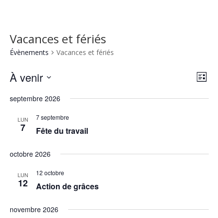
Vacances et fériés
Évènements
Vacances et fériés
Nav
Nav
À venir
Liste
de
par
Sélectionnez
vu
cons
septembre 2026
une
Év
date.
7 septembre
LUN
7
Fête du travail
octobre 2026
12 octobre
LUN
12
Action de grâces
novembre 2026