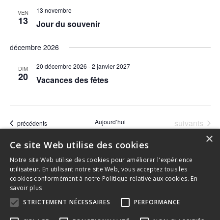
13 novembre
VEN
13
Jour du souvenir
décembre 2026
20 décembre 2026
-
2 janvier 2027
DIM
20
Vacances des fêtes
Évènements
Aujourd’hui
suivants
Évènements
précédents
×
Ce site Web utilise des cookies
S’abonner au calendrier
Notre site Web utilise des cookies pour améliorer l'expérience
utilisateur. En utilisant notre site Web, vous acceptez tous les
cookies conformément à notre Politique relative aux cookies.
En
savoir plus
STRICTEMENT NÉCESSAIRES
PERFORMANCE